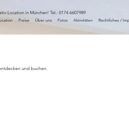
ativ-Location in München! Tel.: 0174-6607989
ocation
Preise
Über uns
Fotos
Aktivitäten
Rechtliches / I
 entdecken und buchen.