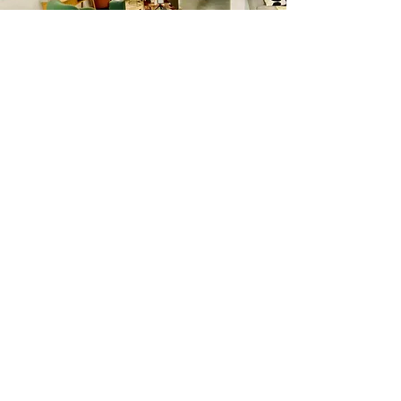
Lichthof
Kleiner Lichthof mit Loungeecke
und großem Tisch
Im Lichthof könnt ihr bei gutem Wetter
auch prima draußen arbeiten. An den
großen Tisch passen bis zu 16
Personen und theoretisch haben wir
sogar eine mobile Leinwand und einen
mobilen HD Beamer.
In jedem Fall immer eine bequeme
Alternative für die Raucher, um nicht